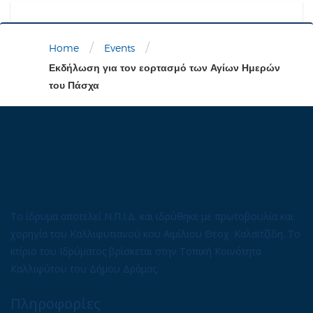
/
/
Home
Events
Εκδήλωση για τον εορτασμό των Αγίων Ημερών
του Πάσχα
Το ίδρυμα αποτελεί Ν.Π.Ι.Δ. και ιδρύθηκε με πρωτοβουλία και
χορηγία του Καλλιφυτιανού κου Αιμίλιου Θεοχ. Καλαϊτζίδη. Το
κτίριο του Ιδρύματος βρίσκεται στην Τοπική Κοινότητα
Καλλιφύτου του Δήμου Δράμας.
Πληροφορίες