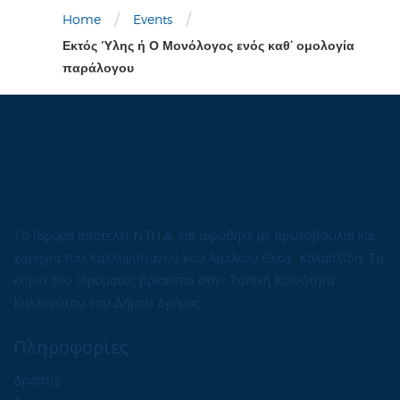
/
/
Home
Events
Εκτός Ύλης ή Ο Μονόλογος ενός καθ’ ομολογία
παράλογου
Το ίδρυμα αποτελεί Ν.Π.Ι.Δ. και ιδρύθηκε με πρωτοβουλία και
χορηγία του Καλλιφυτιανού κου Αιμίλιου Θεοχ. Καλαϊτζίδη. Το
κτίριο του Ιδρύματος βρίσκεται στην Τοπική Κοινότητα
Καλλιφύτου του Δήμου Δράμας.
Πληροφορίες
Δράσεις