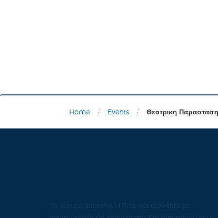
/
/
Home
Events
Θεατρικη Παρασταση
Το ίδρυμα αποτελεί Ν.Π.Ι.Δ. και ιδρύθηκε με
πρωτοβουλία και χορηγία του Καλλιφυτιανού κου