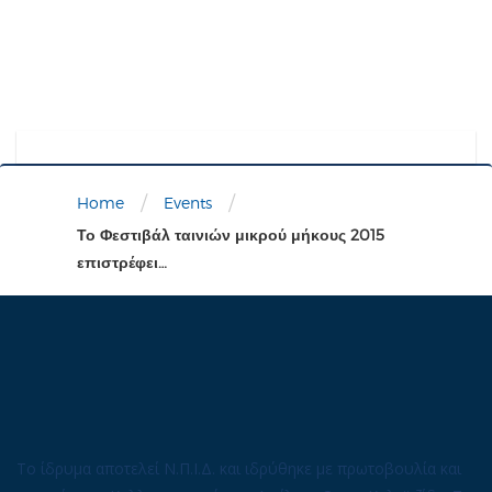
/
/
Home
Events
Το Φεστιβάλ ταινιών μικρού μήκους 2015
επιστρέφει…
Το ίδρυμα αποτελεί Ν.Π.Ι.Δ. και ιδρύθηκε με πρωτοβουλία και