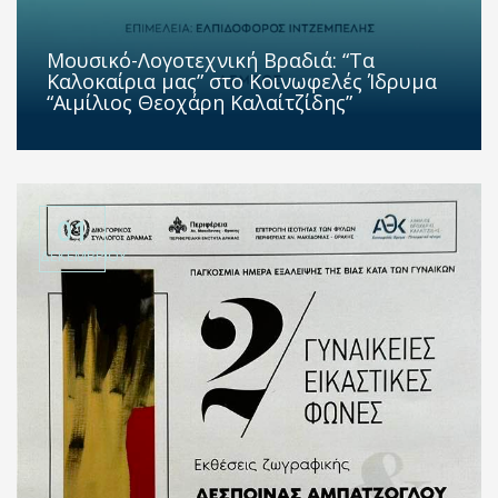
Μουσικό-Λογοτεχνική Βραδιά: “Τα
Καλοκαίρια μας” στο Κοινωφελές Ίδρυμα
“Αιμίλιος Θεοχάρη Καλαίτζίδης”
01
ΔΕΚΕΜΒΡΊΟΥ