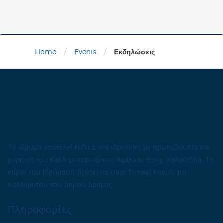
/
/
Home
Events
Εκδηλώσεις
Το ίδρυμα αποτελεί Ν.Π.Ι.Δ. και ιδρύθηκε με πρωτοβουλία και
χορηγία του Καλλιφυτιανού κου Αιμίλιου Θεοχ. Καλαϊτζίδη. Το
κτίριο του Ιδρύματος βρίσκεται στην Τοπική Κοινότητα
Καλλιφύτου του Δήμου Δράμας.
Πληροφορίες