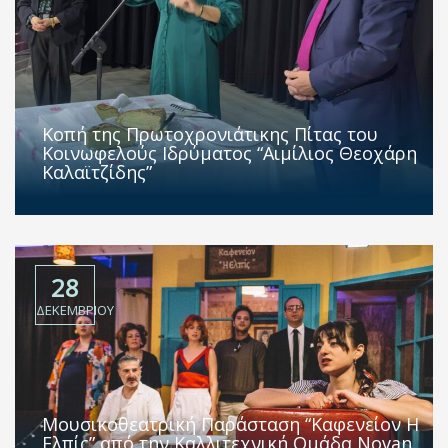
Κοπή της Πρωτοχρονιάτικης Πίτας του
Κοινωφελούς Ιδρύματος “Αιμίλιος Θεοχάρη
Καλαϊτζίδης”
28
ΔΕΚΕΜΒΡΊΟΥ
Μουσικοθεατρική Παράσταση “Καφενείον Η
Ελπίς” από την Καλλιτεχνική Ομάδα Novan