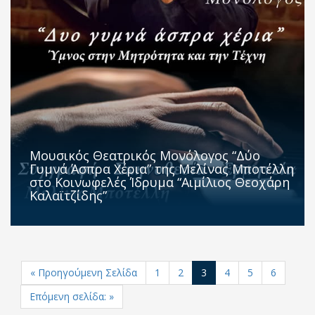
Μουσικός Θεατρικός Μονόλογος “Δύο
Γυμνά Άσπρα Χέρια” της Μελίνας Μποτέλλη
στο Κοινωφελές Ίδρυμα “Αιμίλιος Θεοχάρη
Καλαϊτζίδης”
« Προηγούμενη Σελίδα
1
2
3
4
5
6
Επόμενη σελίδα: »