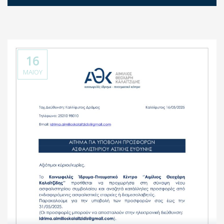
16
ΜΑΪ́ΟΥ