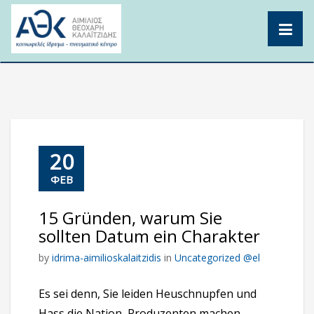
Skip
to
content
20
ΦΕΒ
15 Gründen, warum Sie
sollten Datum ein Charakter
by
idrima-aimilioskalaitzidis
in
Uncategorized @el
Es sei denn, Sie leiden Heuschnupfen und
Hass die Nation, Produzenten machen