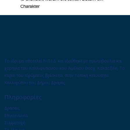
Charakter
Το ίδρυμα αποτελεί Ν.Π.Ι.Δ. και ιδρύθηκε με πρωτοβουλία και
χορηγία του Καλλιφυτιανού κου Αιμίλιου Θεοχ. Καλαϊτζίδη. Το
κτίριο του Ιδρύματος βρίσκεται στην Τοπική Κοινότητα
Καλλιφύτου του Δήμου Δράμας.
Πληροφορίες
Δράσεις
Επικοινωνία
Συμμετοχή
Το Ίδρυμα